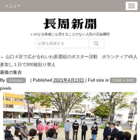
メニュー
いかなる権威にも屈することのない人民の言論機関
←
山口４区で広がるれいわ新選組のポスター活動 ボランティア45人
参加し１日で300枚貼り替え
最後の集合
By
|
Published
2021年4月13日
|
Full size is
chosyu
1260 × 945
pixels