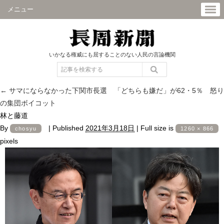
メニュー
いかなる権威にも屈することのない人民の言論機関
←
サマにならなかった下関市長選 「どちらも嫌だ」が62・5％ 怒り
の集団ボイコット
林と藤道
By
|
Published
2021年3月18日
|
Full size is
chosyu
1260 × 866
pixels