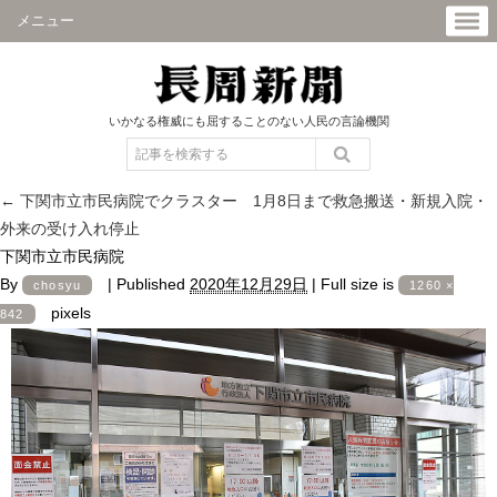
メニュー
いかなる権威にも屈することのない人民の言論機関
←
下関市立市民病院でクラスター 1月8日まで救急搬送・新規入院・
外来の受け入れ停止
下関市立市民病院
By
|
Published
2020年12月29日
|
Full size is
chosyu
1260 ×
pixels
842