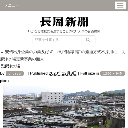
メニュー
いかなる権威にも屈することのない人民の言論機関
←
安倍出身企業の力業及ばず 神戸製鋼特許の濾過方式不採用に 長
府浄水場更新事業の顛末
長府浄水場
By
|
Published
2020年12月9日
|
Full size is
chosyu
1260 × 945
pixels