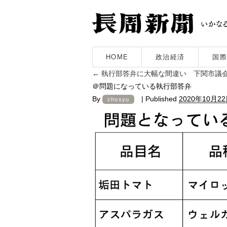
HOME
政治経済
国際
←
執行部答弁に大幅な間違い 下関市議
＠問題になっている執行部答弁
By
|
Published
2020年10月2
chosyu