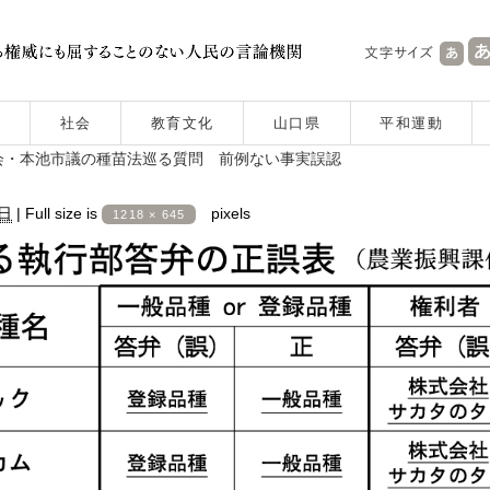
社会
教育文化
山口県
平和運動
会・本池市議の種苗法巡る質問 前例ない事実誤認
2日
|
Full size is
pixels
1218 × 645