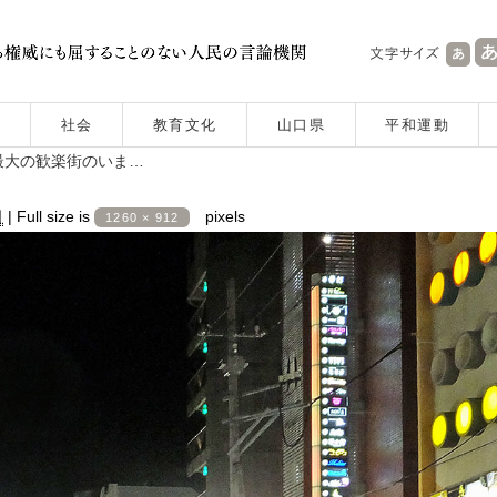
社会
教育文化
山口県
平和運動
最大の歓楽街のいま…
日
|
Full size is
pixels
1260 × 912