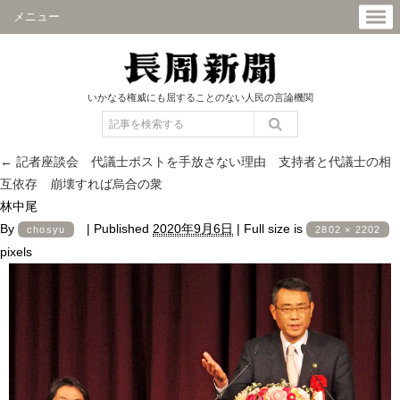
メニュー
いかなる権威にも屈することのない人民の言論機関
←
記者座談会 代議士ポストを手放さない理由 支持者と代議士の相
互依存 崩壊すれば烏合の衆
林中尾
By
|
Published
2020年9月6日
|
Full size is
chosyu
2802 × 2202
pixels