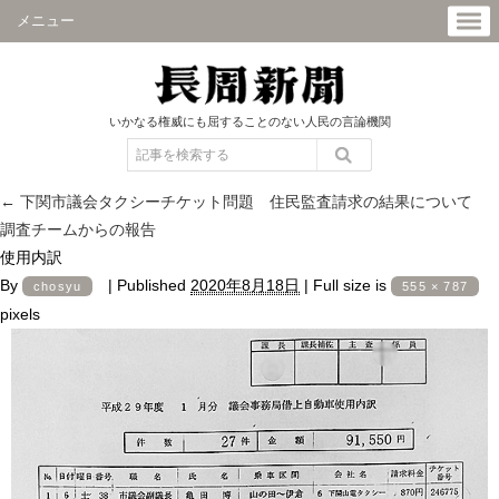
メニュー
いかなる権威にも屈することのない人民の言論機関
←
下関市議会タクシーチケット問題 住民監査請求の結果について
調査チームからの報告
使用内訳
By
|
Published
2020年8月18日
|
Full size is
chosyu
555 × 787
pixels