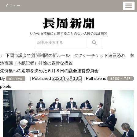
メニュー
いかなる権威にも屈することのない人民の言論機関
←
下関市議会で質問制限の新ルール タクシーチケット追及恐れ 本
池市議（本紙記者）排除の露骨な措置
先例集への追加を決めた６月８日の議会運営委員会
By
|
Published
2020年6月13日
|
Full size is
chosyu
1260 × 727
pixels