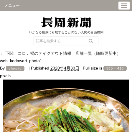
メニュー
いかなる権威にも屈することのない人民の言論機関
←
下関 コロナ禍のテイクアウト情報 店舗一覧（随時更新中）
web_kodawari_photo1
By
|
Published
2020年4月30日
|
Full size is
chosyu
550 × 413
pixels