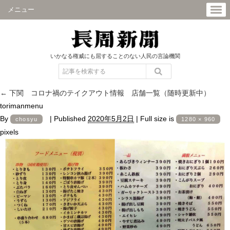
メニュー
いかなる権威にも屈することのない人民の言論機関
←
下関 コロナ禍のテイクアウト情報 店舗一覧（随時更新中）
torimanmenu
By
|
Published
2020年5月2日
|
Full size is
chosyu
1280 × 960
pixels