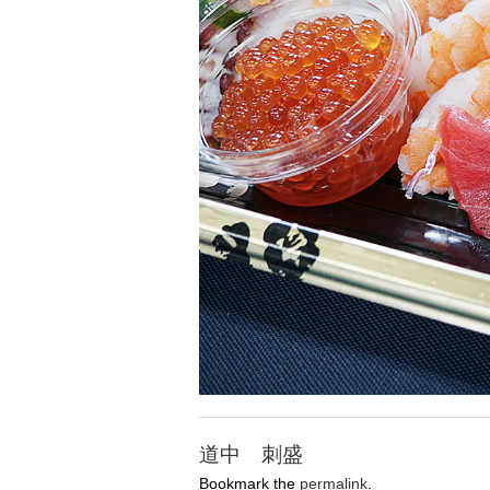
道中 刺盛
Bookmark the
permalink
.