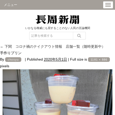
メニュー
いかなる権威にも屈することのない人民の言論機関
←
下関 コロナ禍のテイクアウト情報 店舗一覧（随時更新中）
手作りプリン
By
|
Published
2020年5月1日
|
Full size is
chosyu
1181 × 886
pixels