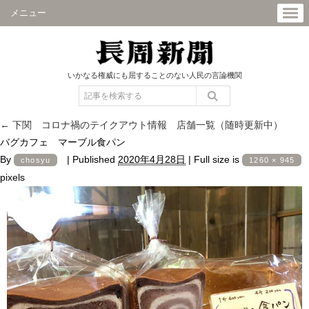
メニュー
いかなる権威にも屈することのない人民の言論機関
←
下関 コロナ禍のテイクアウト情報 店舗一覧（随時更新中）
バグカフェ マーブル食パン
By
|
Published
2020年4月28日
|
Full size is
chosyu
1260 × 945
pixels