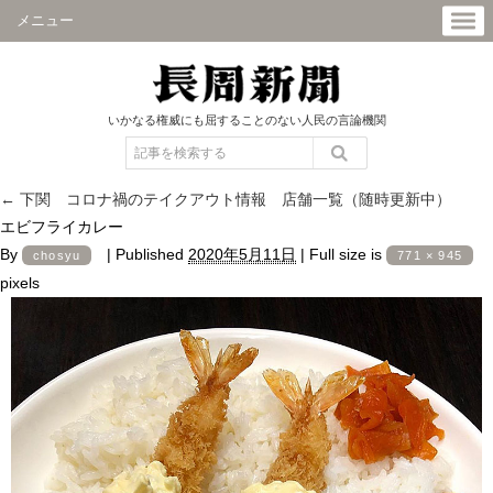
メニュー
いかなる権威にも屈することのない人民の言論機関
←
下関 コロナ禍のテイクアウト情報 店舗一覧（随時更新中）
エビフライカレー
By
|
Published
2020年5月11日
|
Full size is
chosyu
771 × 945
pixels