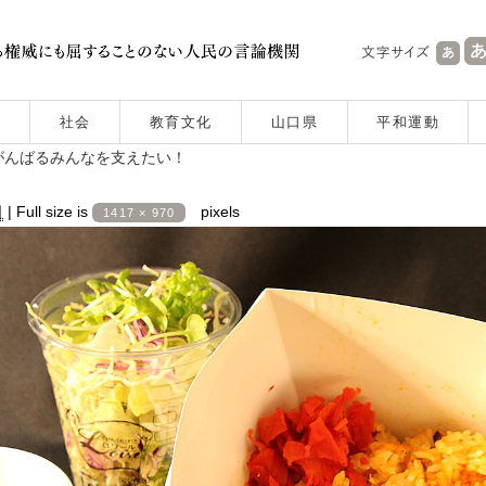
社会
教育文化
山口県
平和運動
がんばるみんなを支えたい！
日
|
Full size is
pixels
1417 × 970