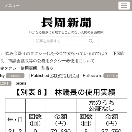
メニュー
いかなる権威にも屈することのない人民の言論機関
←
飲み会帰りのタクシー代を公金で支払っているのでは？ 下関市
長、市議会議長等の公務用タクシー券使用について
＠タクシー使用実態 別表６
By
|
Published
2019年11月7日
|
Full size is
chosyu
1448 ×
pixels
1291