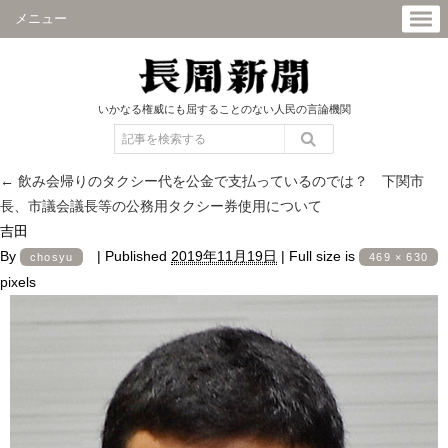
メニュー
いかなる権威にも屈することのない人民の言論機関
←
飲み会帰りのタクシー代を公金で支払っているのでは？ 下関市
長、市議会議長等の公務用タクシー券使用について
吉田
By
|
Published
2019年11月19日
|
Full size is
chosyu
469 × 630
pixels