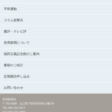
平和運動
コラム狙撃兵
書評・テレビ評
長周新聞について
福田正義記念館のご案内
書籍のご紹介
定期購読申し込み
お問い合わせ
長周新聞社
〒750-0008 山口県下関市田中町10番2号
TEL:083-222-9377
FAX:083-222-9399