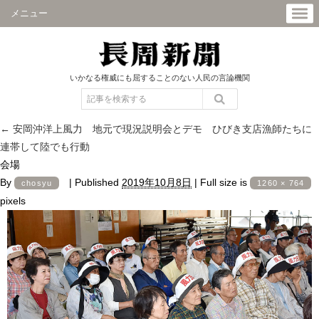
メニュー
いかなる権威にも屈することのない人民の言論機関
←
安岡沖洋上風力 地元で現況説明会とデモ ひびき支店漁師たちに
連帯して陸でも行動
会場
By
|
Published
2019年10月8日
|
Full size is
chosyu
1260 × 764
pixels