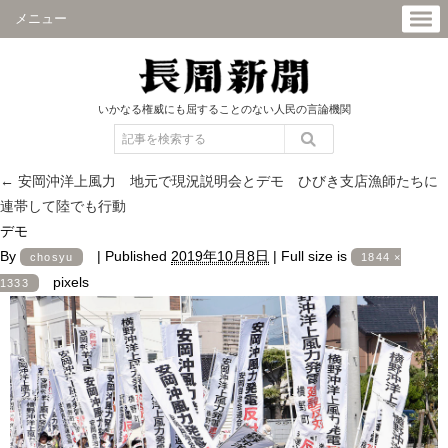
メニュー
いかなる権威にも屈することのない人民の言論機関
←
安岡沖洋上風力 地元で現況説明会とデモ ひびき支店漁師たちに
連帯して陸でも行動
デモ
By
|
Published
2019年10月8日
|
Full size is
chosyu
1844 ×
pixels
1333