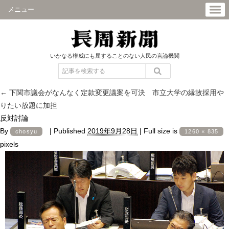
メニュー
いかなる権威にも屈することのない人民の言論機関
←
下関市議会がなんなく定款変更議案を可決 市立大学の縁故採用や
りたい放題に加担
反対討論
By
|
Published
2019年9月28日
|
Full size is
chosyu
1260 × 835
pixels