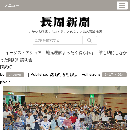
メニュー
いかなる権威にも屈することのない人民の言論機関
←
イージス・アショア 地元理解まったく得られず 誰も納得しなか
った阿武町説明会
阿武町
By
|
Published
2019年6月18日
|
Full size is
chosyu
1417 × 914
pixels