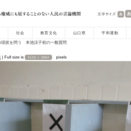
社会
教育文化
山口県
平和運動
の現状を問う 本池涼子初の一般質問
日
|
Full size is
pixels
5152 × 3864