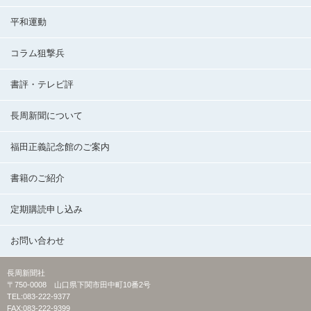
平和運動
コラム狙撃兵
書評・テレビ評
長周新聞について
福田正義記念館のご案内
書籍のご紹介
定期購読申し込み
お問い合わせ
長周新聞社
〒750-0008 山口県下関市田中町10番2号
TEL:083-222-9377
FAX:083-222-9399