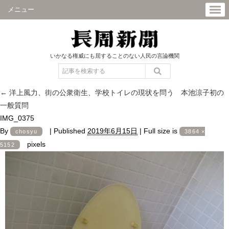
メニュー
いかなる権威にも屈することのない人民の言論機関
←
洋上風力、街の公衆衛生、学校トイレの現状を問う 本池涼子初の
一般質問
IMG_0375
By
|
Published
2019年6月15日
|
Full size is
chosyu
3864 ×
pixels
5152