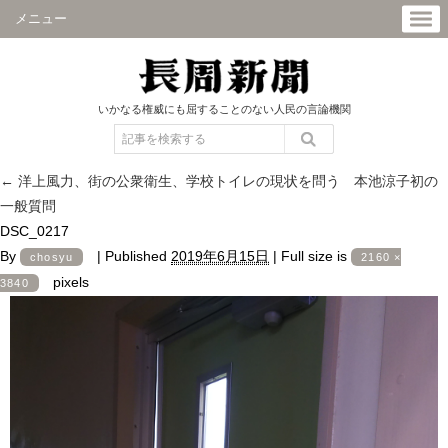
メニュー
いかなる権威にも屈することのない人民の言論機関
←
洋上風力、街の公衆衛生、学校トイレの現状を問う 本池涼子初の
一般質問
DSC_0217
By
|
Published
2019年6月15日
|
Full size is
chosyu
2160 ×
pixels
3840