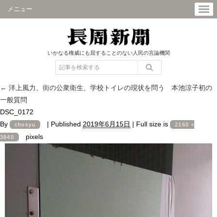
メニュー
いかなる権威にも屈することのない人民の言論機関
←
洋上風力、街の公衆衛生、学校トイレの現状を問う 本池涼子初の
一般質問
DSC_0172
By
|
Published
2019年6月15日
|
Full size is
chosyu
2160 ×
pixels
3840