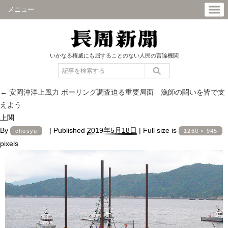
メニュー
いかなる権威にも屈することのない人民の言論機関
←
安岡沖洋上風力 ボーリング調査迫る重要局面 漁師の闘いを皆で支
えよう
上関
By
|
Published
2019年5月18日
|
Full size is
chosyu
1260 × 945
pixels