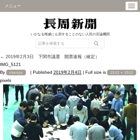
メニュー
いかなる権威にも屈することのない人民の言論機関
←
2019年2月3日 下関市議選 開票速報（確定）
IMG_5121
By
|
Published
2019年2月4日
|
Full size is
chosyu
1512 × 1512
pixels