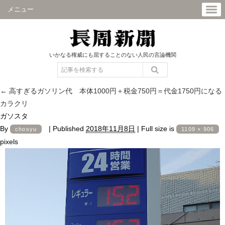
メニュー
いかなる権威にも屈することのない人民の言論機関
←
高すぎるガソリン代 本体1000円＋税金750円＝代金1750円になる
カラクリ
ガソスタ
By
|
Published
2018年11月8日
|
Full size is
chosyu
1109 × 906
pixels