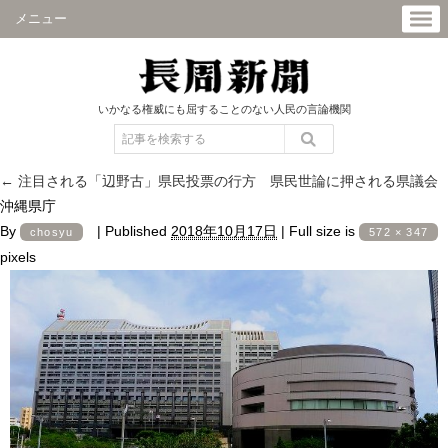
メニュー
いかなる権威にも屈することのない人民の言論機関
←
注目される「辺野古」県民投票の行方 県民世論に押される県議会
沖縄県庁
By
|
Published
2018年10月17日
|
Full size is
chosyu
572 × 347
pixels