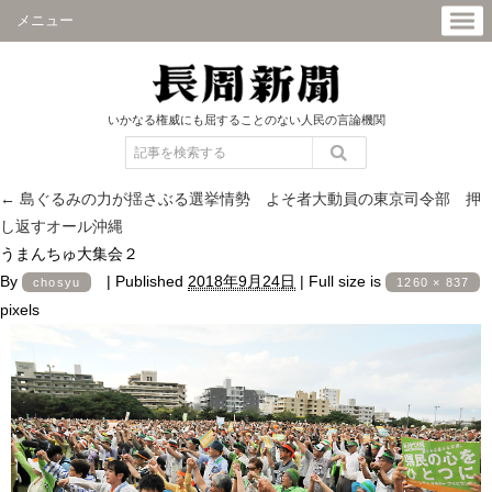
メニュー
いかなる権威にも屈することのない人民の言論機関
←
島ぐるみの力が揺さぶる選挙情勢 よそ者大動員の東京司令部 押
し返すオール沖縄
うまんちゅ大集会２
By
|
Published
2018年9月24日
|
Full size is
chosyu
1260 × 837
pixels