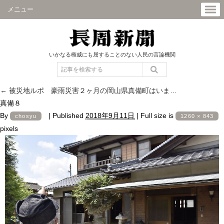
メニュー
いかなる権威にも屈することのない人民の言論機関
←
被災地ルポ 豪雨災害２ヶ月の岡山県真備町はいま…
真備８
By
|
Published
2018年9月11日
|
Full size is
chosyu
1260 × 843
pixels