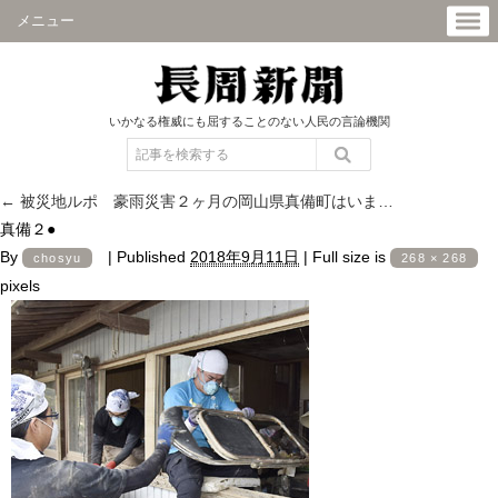
メニュー
いかなる権威にも屈することのない人民の言論機関
←
被災地ルポ 豪雨災害２ヶ月の岡山県真備町はいま…
真備２●
By
|
Published
2018年9月11日
|
Full size is
chosyu
268 × 268
pixels