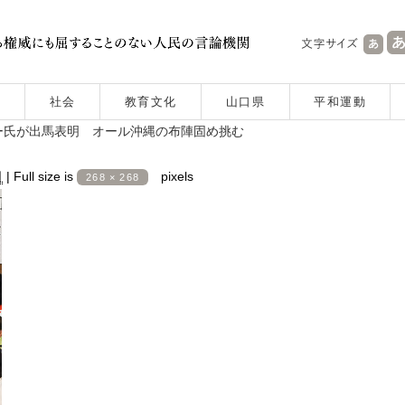
社会
教育文化
山口県
平和運動
ー氏が出馬表明 オール沖縄の布陣固め挑む
日
|
Full size is
pixels
268 × 268