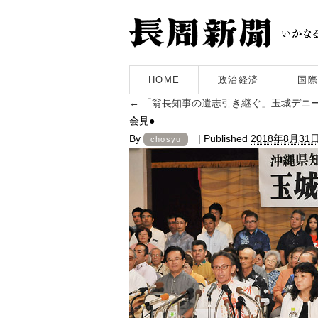
HOME
政治経済
国際
←
「翁長知事の遺志引き継ぐ」玉城デニ
会見●
By
|
Published
2018年8月31
chosyu