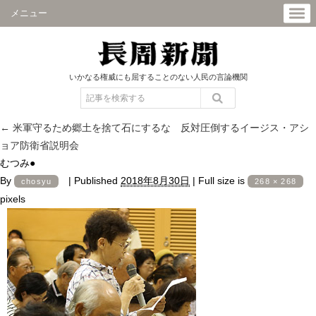
メニュー
いかなる権威にも屈することのない人民の言論機関
←
米軍守るため郷土を捨て石にするな 反対圧倒するイージス・アシ
ョア防衛省説明会
むつみ●
By
|
Published
2018年8月30日
|
Full size is
chosyu
268 × 268
pixels