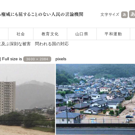
社会
教育文化
山口県
平和運動
に及ぶ深刻な被害 問われる国の対応
|
Full size is
pixels
3600 × 2084