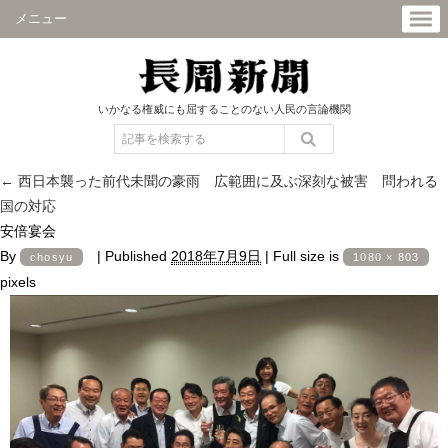
メニュー
いかなる権威にも屈することのない人民の言論機関
←
西日本襲った前代未聞の豪雨 広範囲に及ぶ深刻な被害 問われる
国の対応
安倍宴会
By
|
Published
2018年7月9日
|
Full size is
chosyu
1080 × 803
pixels