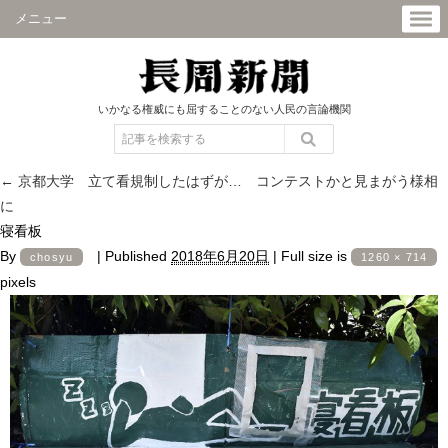
メニュー
いかなる権威にも屈することのない人民の言論機関
←
京都大学 立て看規制したはずが… コンテストかと見まがう様相
に
寝看板
By
|
Published
2018年6月20日
|
Full size is
chosyu
1260 × 714
pixels