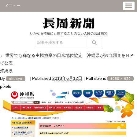
メニュー
いかなる権威にも屈することのない人民の言論機関
←
世界でも稀なる主権放棄の日米地位協定 沖縄県が独自調査をＨＰ
で公表
沖縄県
By
|
Published
2018年6月12日
|
Full size is
chosyu
1080 × 929
pixels