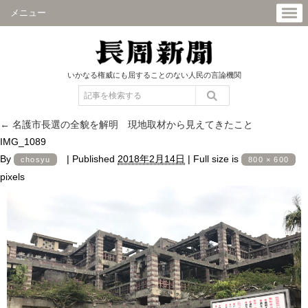
メニュー
いかなる権威にも屈することのない人民の言論機関
←
名護市長選の全貌を解明 現地取材から見えてきたこと
IMG_1089
By
|
Published
2018年2月14日
|
Full size is
chosyu
800 × 600
pixels