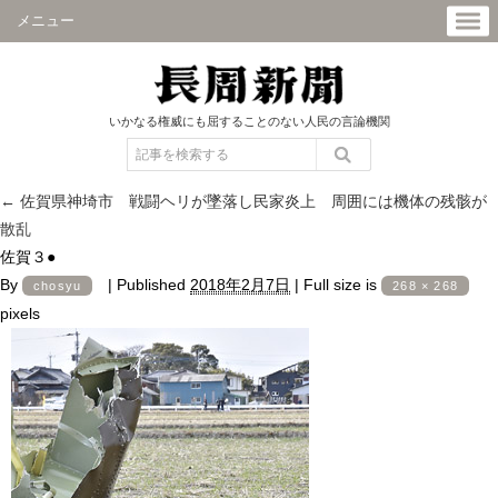
メニュー
いかなる権威にも屈することのない人民の言論機関
←
佐賀県神埼市 戦闘ヘリが墜落し民家炎上 周囲には機体の残骸が
散乱
佐賀３●
By
|
Published
2018年2月7日
|
Full size is
chosyu
268 × 268
pixels