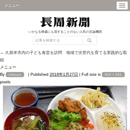
メニュー
いかなる権威にも屈することのない人民の言論機関
←
久留米市内の子ども食堂を訪問 地域で次世代を育てる実践的な取
組
メニュー
By
|
Published
2018年1月27日
|
Full size is
chosyu
945 × 551
pixels