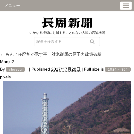
メニュー
いかなる権威にも屈することのない人民の言論機関
←
もんじゅ廃炉が示す事 対米従属の原子力政策破綻
Monju2
By
|
Published
2017年7月28日
|
Full size is
chosyu
1024 × 984
pixels