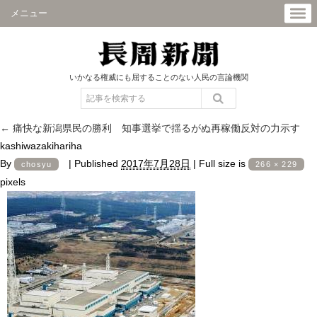
メニュー
いかなる権威にも屈することのない人民の言論機関
←
痛快な新潟県民の勝利 知事選挙で揺るがぬ再稼働反対の力示す
kashiwazakihariha
By
|
Published
2017年7月28日
|
Full size is
chosyu
266 × 229
pixels