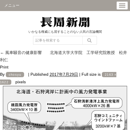
メニュー
いかなる権威にも屈することのない人民の言論機関
←
風車騒音の健康影響 北海道大学大学院 工学研究院教授 松井
利仁
Print
By
|
Published
2017年7月29日
|
Full size is
chosyu
2163 ×
pixels
1622