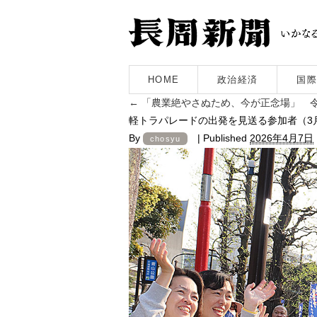
HOME
政治経済
国際
←
「農業絶やさぬため、今が正念場」 令
軽トラパレードの出発を見送る参加者（3
By
|
Published
2026年4月7日
chosyu