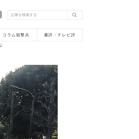
コラム狙撃兵
書評・テレビ評
ぶ