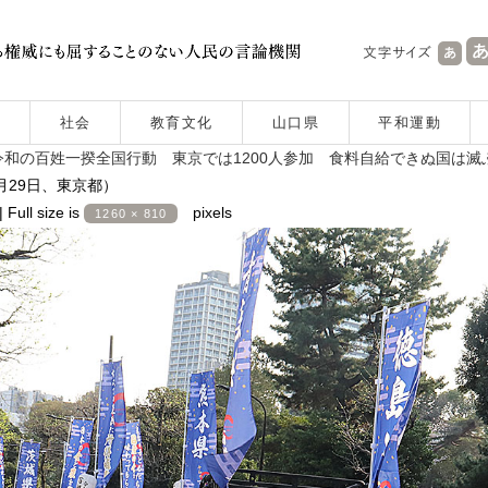
社会
教育文化
山口県
平和運動
和の百姓一揆全国行動 東京では1200人参加 食料自給できぬ国は滅
月29日、東京都）
|
Full size is
pixels
1260 × 810