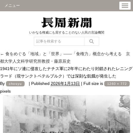
メニュー
いかなる権威にも屈することのない人民の言論機関
←
食をめぐる「地域」と「世界」――「食権力」概念から考える 京
都大学人文科学研究所教授・藤原辰史
1941年にソ連に侵攻したナチス軍に2年半にわたり封鎖されたレニング
ラード（現サンクトペテルブルク）では深刻な飢餓が発生した
By
|
Published
2026年1月13日
|
Full size is
chosyu
1260 × 772
pixels