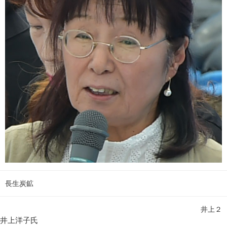
長生炭鉱
井上２
井上洋子氏