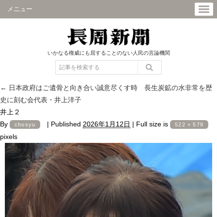
メニュー
いかなる権威にも屈することのない人民の言論機関
←
日本政府はご遺骨と向き合い誠意尽くす時 長生炭鉱の水非常を歴
史に刻む会代表・井上洋子
井上２
By
|
Published
2026年1月12日
|
Full size is
chosyu
522 × 579
pixels