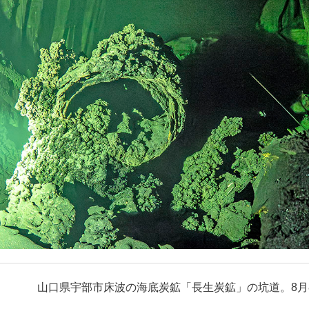
山口県宇部市床波の海底炭鉱「長生炭鉱」の坑道。8月