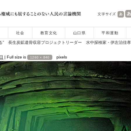
社会
教育文化
山口県
平和運動
る” 長生炭鉱遺骨収容プロジェクトリーダー 水中探検家・伊左治佳
3日
|
Full size is
pixels
1260 × 840