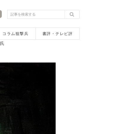
コラム狙撃兵
書評・テレビ評
孝氏