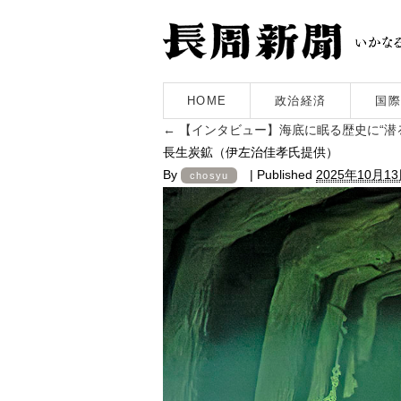
HOME
政治経済
国際
←
【インタビュー】海底に眠る歴史に“潜
長生炭鉱（伊左治佳孝氏提供）
By
|
Published
2025年10月1
chosyu