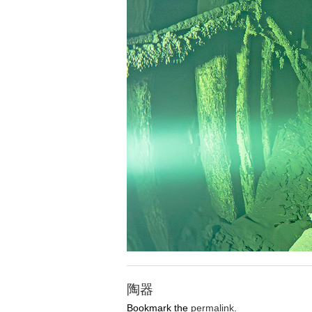
陶器
Bookmark the
permalink
.