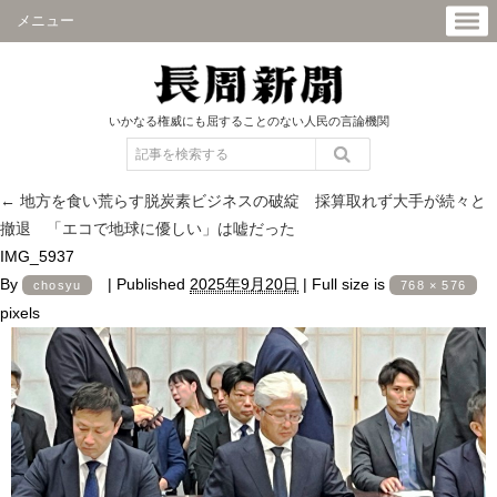
メニュー
いかなる権威にも屈することのない人民の言論機関
←
地方を食い荒らす脱炭素ビジネスの破綻 採算取れず大手が続々と
撤退 「エコで地球に優しい」は嘘だった
IMG_5937
By
|
Published
2025年9月20日
|
Full size is
chosyu
768 × 576
pixels